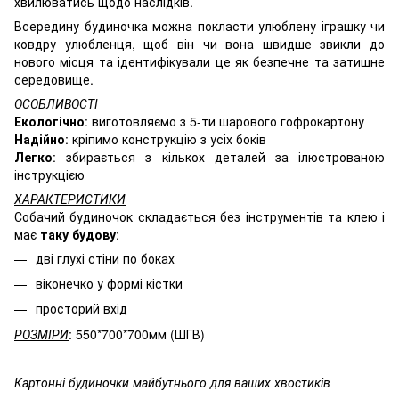
хвилюватись щодо наслідків.
Всередину будиночка можна покласти улюблену іграшку чи
ковдру улюбленця, щоб він чи вона швидше звикли до
нового місця та ідентифікували це як безпечне та затишне
середовище.
ОСОБЛИВОСТІ
Екологічно
: виготовляємо з 5-ти шарового гофрокартону
Надійно
: кріпимо конструкцію з усіх боків
Легко
: збирається з кількох деталей за ілюстрованою
інструкцією
ХАРАКТЕРИСТИКИ
Собачий будиночок складається без інструментів та клею і
має
таку будову
:
дві глухі стіни по боках
віконечко у формі кістки
просторий вхід
РОЗМІРИ
: 550*700*700мм (ШГВ)
Картонні будиночки майбутнього для ваших хвостиків