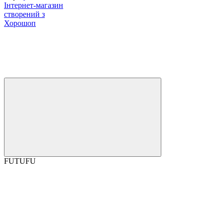
Інтернет-магазин
створений з
Хорошоп
FUTUFU