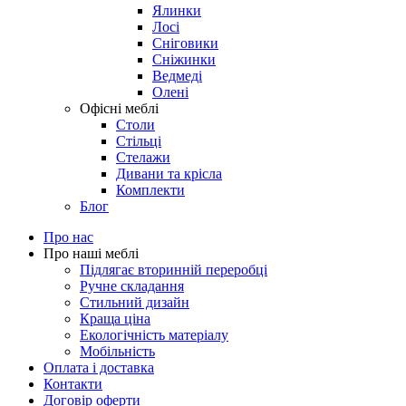
Ялинки
Лосі
Сніговики
Сніжинки
Ведмеді
Олені
Офісні меблі
Столи
Стільці
Стелажи
Дивани та крісла
Комплекти
Блог
Про нас
Про наші меблі
Підлягає вторинній переробці
Ручне складання
Стильний дизайн
Краща ціна
Екологічність матеріалу
Мобільність
Оплата і доставка
Контакти
Договір оферти