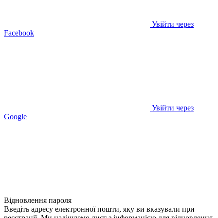
Увійти через
Facebook
Увійти через
Google
Відновлення пароля
Введіть адресу електронної пошти, яку ви вказували при
реєстрації. Ми надішлемо лист з інформацією для відновлення