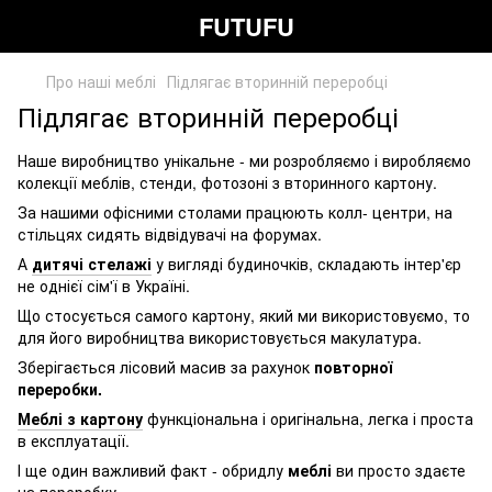
FUTUFU
Про наші меблі
Підлягає вторинній переробці
Підлягає вторинній переробці
Наше виробництво унікальне - ми розробляємо і виробляємо
колекції меблів, стенди, фотозоні з вторинного картону.
За нашими офісними столами працюють колл- центри, на
стільцях сидять відвідувачі на форумах.
А
дитячі стелажі
у вигляді будиночків, складають інтер'єр
не однієї сім'ї в Україні.
Що стосується самого картону, який ми використовуємо, то
для його виробництва використовується макулатура.
Зберігається лісовий масив за рахунок
повторної
переробки.
Меблі з картону
функціональна і оригінальна, легка і проста
в експлуатації.
І ще один важливий факт - обридлу
меблі
ви просто здаєте