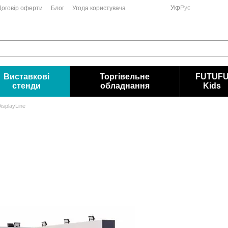
Укр
Рус
Договір оферти
Блог
Угода користувача
Виставкові
Торгівельне
FUTUF
стенди
обладнання
Kids
splayLine