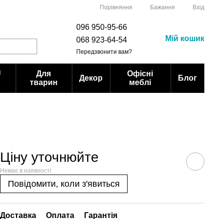
Порівняння
Бажання
Вхід
096 950-95-66
Мій кошик
068 923-64-54
Передзвонити вам?
U
Для
Офісні
Декор
Блог
тварин
меблі
Ціну уточнюйте
Немає в наявності
Повідомити, коли з'явиться
Доставка
Оплата
Гарантія