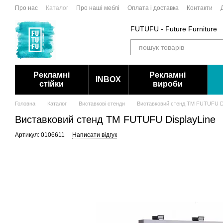
Перейти до основного контенту
Про нас
Каталог
Про наші меблі
Оплата і доставка
Контакти
FUTUFU - Future Furniture
Рекламні
Рекламні
INBOX
стійки
вироби
Головна
Каталог
Виставкові стенди
Виставковий стенд ТМ FUTUFU Di
Виставковий стенд ТМ FUTUFU DisplayLine
Артикул: 0106611
Написати відгук