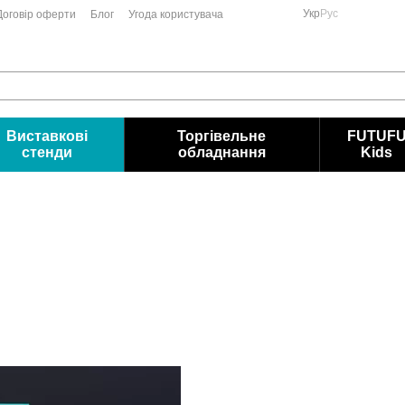
Укр
Рус
Договір оферти
Блог
Угода користувача
Виставкові
Торгівельне
FUTUF
стенди
обладнання
Kids