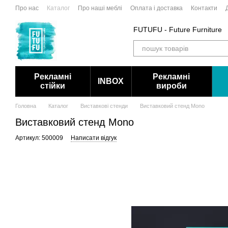
Перейти до основного контенту
Про нас
Каталог
Про наші меблі
Оплата і доставка
Контакти
FUTUFU - Future Furniture
Рекламні
Рекламні
INBOX
стійки
вироби
Головна
Каталог
Виставкові стенди
Виставковий стенд Mono
Виставковий стенд Mono
Артикул: 500009
Написати відгук