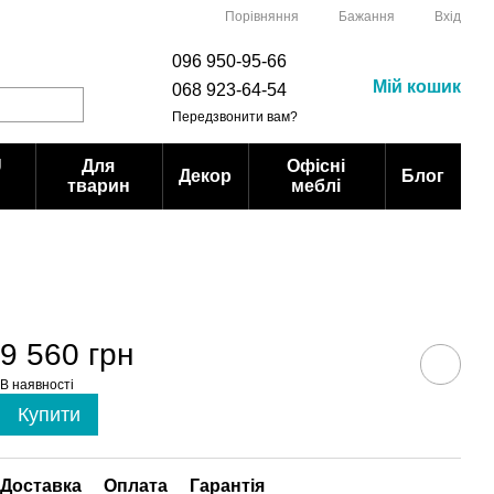
Порівняння
Бажання
Вхід
096 950-95-66
Мій кошик
068 923-64-54
Передзвонити вам?
U
Для
Офісні
Декор
Блог
тварин
меблі
9 560 грн
В наявності
Купити
Доставка
Оплата
Гарантія