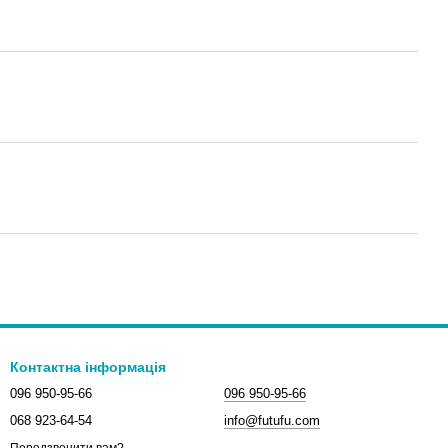
Контактна інформація
096 950-95-66
096 950-95-66
068 923-64-54
info@futufu.com
Передзвонити вам?