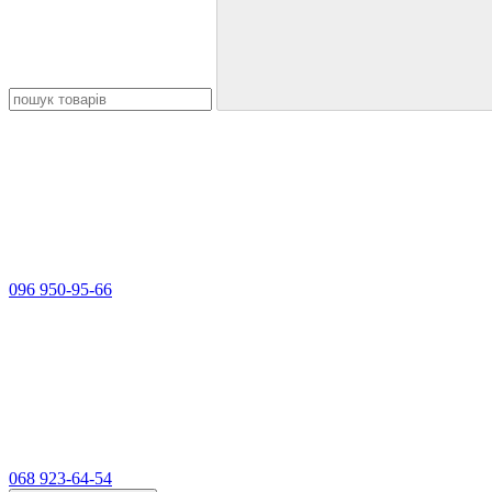
096 950-95-66
068 923-64-54