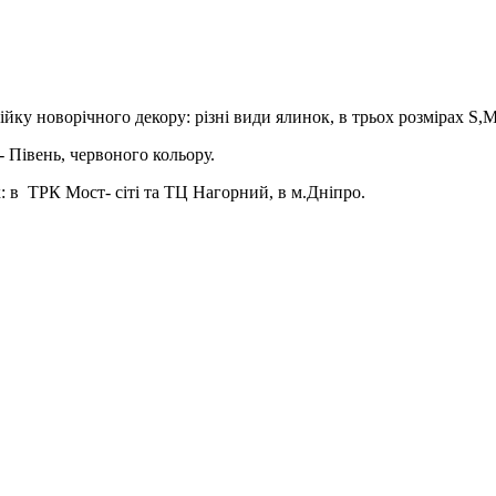
новорічного декору: різні види ялинок, в трьох розмірах S,M,L, 
 Півень, червоного кольору.
 в ТРК Мост- сіті та ТЦ Нагорний, в м.Дніпро.