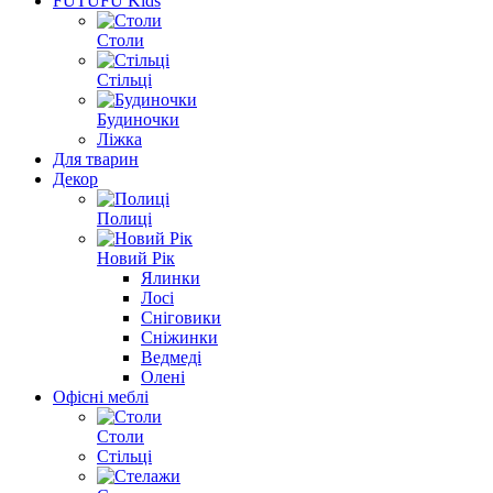
FUTUFU Kids
Столи
Стільці
Будиночки
Ліжка
Для тварин
Декор
Полиці
Новий Рік
Ялинки
Лосі
Сніговики
Сніжинки
Ведмеді
Олені
Офісні меблі
Столи
Стільці