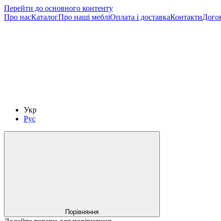
Перейти до основного контенту
Про нас
Каталог
Про наші меблі
Оплата і доставка
Контакти
Дого
Укр
Рус
Порівняння