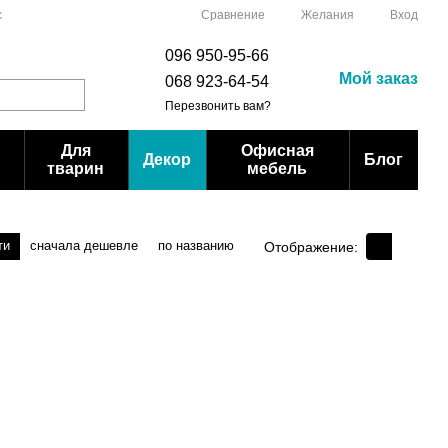
Сравнение
с
Желания
Вход
096 950-95-66
Мой заказ
068 923-64-54
Перезвонить вам?
Для
Офисная
Декор
Блог
тварин
мебель
ти
сначала дешевле
по названию
Отображение: