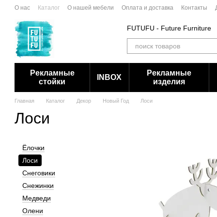
Перейти к основному контенту
О нас
Каталог
О нашей мебели
Оплата и доставка
Контакты
FUTUFU - Future Furniture
Рекламные
Рекламные
INBOX
стойки
изделия
Главная
Каталог
Декор
Новый Год
Лоси
Лоси
Ёлочки
Лоси
Снеговики
Снежинки
Медведи
Олени