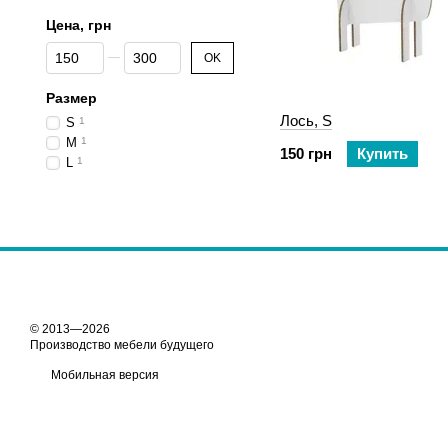
Цена, грн
От Цена, грн
До Цена, грн
OK
Размер
Лось, S
S
1
M
1
150 грн
Купить
L
1
© 2013—2026
Производство мебели будущего
Мобильная версия