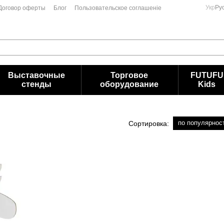
Укр
Ру
Договор оферты
Блог
Пользовательское соглашеніе
Выставочные
Торговое
FUTUFU
стенды
оборудование
Kids
по популярнос
Сортировка: