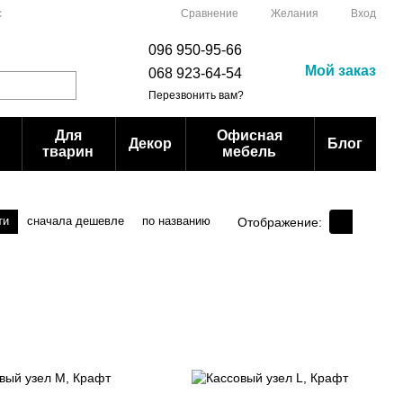
Сравнение
с
Желания
Вход
096 950-95-66
Мой заказ
068 923-64-54
Перезвонить вам?
Для
Офисная
Декор
Блог
тварин
мебель
ти
сначала дешевле
по названию
Отображение: