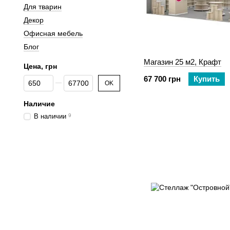
Для тварин
Декор
Офисная мебель
Блог
Магазин 25 м2, Крафт
Цена, грн
67 700 грн
Купить
От Цена, грн
До Цена, грн
OK
Наличие
В наличии
9