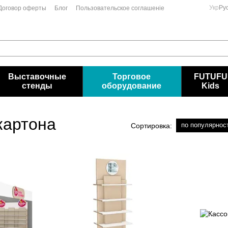
Укр
Ру
Договор оферты
Блог
Пользовательское соглашеніе
Выставочные
Торговое
FUTUFU
стенды
оборудование
Kids
картона
по популярнос
Сортировка: