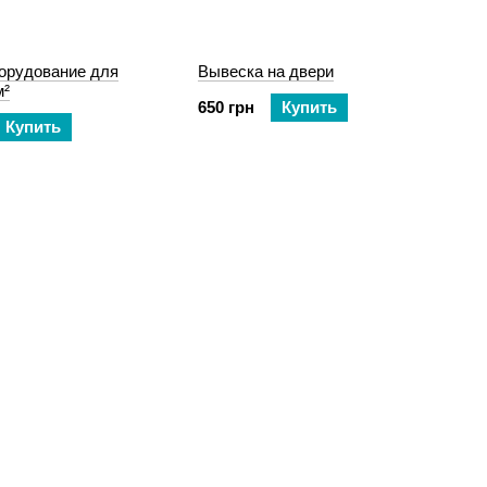
борудование для
Вывеска на двери
м²
650 грн
Купить
Купить