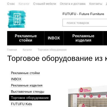
Перейти к основному контенту
О нас
Каталог
О нашей мебели
Оплата и доставка
Контакты
FUTUFU - Future Furniture
Рекламные
Рекламные
INBOX
стойки
изделия
Главная
Каталог
Торговое оборудование
Торговое оборудование из 
Рекламные стойки
INBOX
Рекламные изделия
Выставочные стенды
Торговое оборудование
FUTUFU Kids