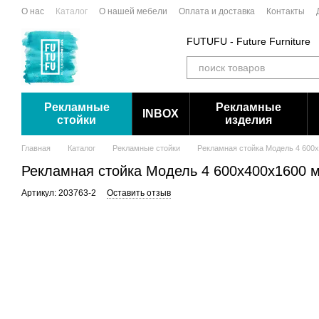
Перейти к основному контенту
О нас
Каталог
О нашей мебели
Оплата и доставка
Контакты
FUTUFU - Future Furniture
Рекламные
Рекламные
INBOX
стойки
изделия
Главная
Каталог
Рекламные стойки
Рекламная стойка Модель 4 600х
Рекламная стойка Модель 4 600х400х1600 м
Артикул: 203763-2
Оставить отзыв