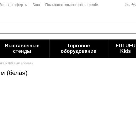
Укр
Ру
Договор оферты
Блог
Пользовательское соглашеніе
Выставочные
Торговое
FUTUFU
стенды
оборудование
Kids
400х1600 мм (белая)
м (белая)