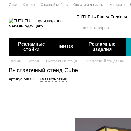
Перейти к основному контенту
О нас
Каталог
О нашей мебели
Оплата и доставка
Контакты
FUTUFU - Future Furniture
Рекламные
Рекламные
INBOX
стойки
изделия
Главная
Каталог
Выставочные стенды
Выставочный стенд Cube
Выставочный стенд Cube
Артикул: 500011
Оставить отзыв