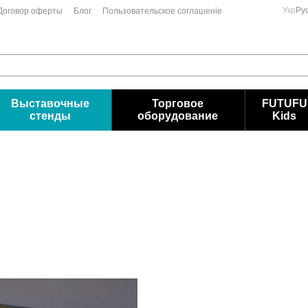
Укр
Ру
Договор оферты
Блог
Пользовательское соглашеніе
Выставочные
Торговое
FUTUFU
стенды
оборудование
Kids